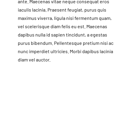
ante. Maecenas vitae neque consequat eros
iaculis lacinia. Praesent feugiat, purus quis
maximus viverra, ligula nisi fermentum quam,
vel scelerisque diam felis eu est. Maecenas
dapibus nulla id sapien tincidunt, a egestas
purus bibendum. Pellentesque pretium nisi ac
nunc imperdiet ultricies. Morbi dapibus lacinia
diam vel auctor.
Lorem ipsum dolor sit amet, consectetur
adipiscing elit. Aliquam accumsan est at
tincidunt luctus. Duis nisl dui, accumsan eu